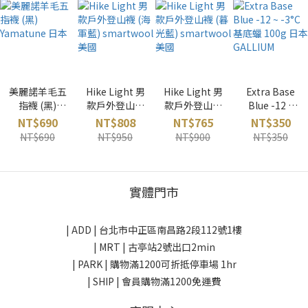
美麗諾羊毛五
Hike Light 男
Hike Light 男
Extra Base
指襪 (黑)
款戶外登山襪
款戶外登山襪
Blue -12 ~
Yamatune 日
(海軍藍)
(暮光藍)
-3°C 基底蠟
NT$690
NT$808
NT$765
NT$350
本
smartwool
smartwool
100g 日本
NT$690
NT$950
NT$900
NT$350
美國
美國
GALLIUM
實體門市
| ADD |
台北市中正區南昌路2段112號1樓
| MRT | 古亭站2號出口2min
| PARK |
購物滿1200可折抵停車場 1hr
| SHIP | 會員購物滿1200免運費