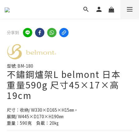
分享到
型號: BM-180
不鏽鋼爐架L belmont 日本
重量590g 尺寸45×17×​高​
19cm
尺寸：收納/ W330×D165×H​​15㎜，
展開/ W445×D170×H​​190㎜
重量：590克     負載：20㎏​