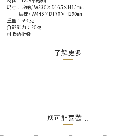
材料：18-8不銹鋼
尺寸：收納/ W330×D165×H​​15㎜，
展開/ W445×D170×H​​190㎜
重量：590克
負載能力：20㎏
可收納折疊
了解更多
您可能喜歡...