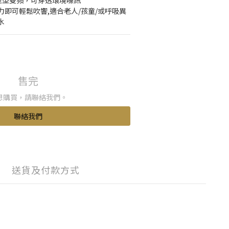
距型雙頻，可穿透環境噪訊
即可輕鬆吹響,適合老人/孩童/或呼吸異
水
售完
想購買，請聯絡我們。
聯絡我們
送貨及付款方式