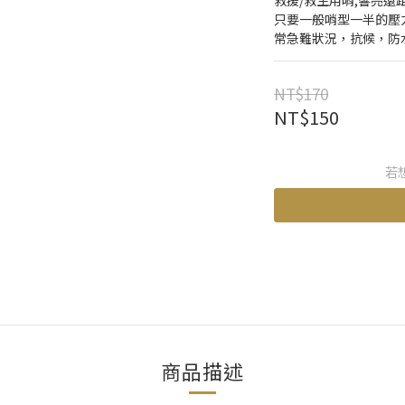
救援/救生用哨,響亮遠
只要一般哨型一半的壓力
常急難狀況，抗候，防
NT$170
NT$150
若
商品描述