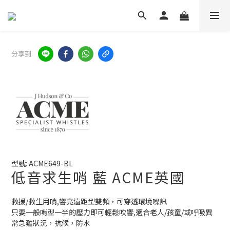
分享到
型號: ACME649-BL
低音求生哨 藍 ACME英國
救援/救生用哨,響亮遠距型雙頻，可穿透環境噪訊
只要一般哨型一半的壓力即可輕鬆吹響,適合老人/孩童/或呼吸異
常急難狀況，抗候，防水