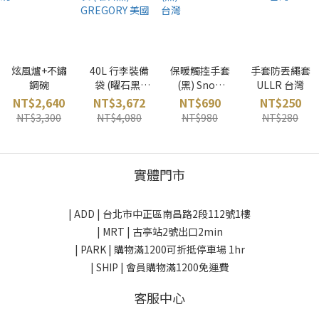
炫風爐+不鏽
40L 行李裝備
保暖觸控手套
手套防丟繩套
鋼碗
袋 (曜石黑)
(黑) Snow
ULLR 台灣
GREGORY 美
Shield 台灣
NT$2,640
NT$3,672
NT$690
NT$250
國
NT$3,300
NT$4,080
NT$980
NT$280
實體門市
| ADD |
台北市中正區南昌路2段112號1樓
| MRT | 古亭站2號出口2min
| PARK |
購物滿1200可折抵停車場 1hr
| SHIP | 會員購物滿1200免運費
客服中心