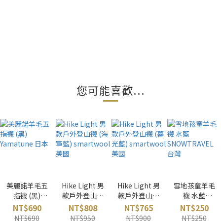
您可能喜歡...
美麗諾羊毛五
Hike Light 男
Hike Light 男
雪地孩童羊毛
指襪 (黑)
款戶外登山襪
款戶外登山襪
襪 水藍
Yamatune 日
(海軍藍)
(暮光藍)
SNOWTRAVE
NT$690
NT$808
NT$765
NT$250
本
smartwool
smartwool
L 台灣
NT$690
NT$950
NT$900
NT$250