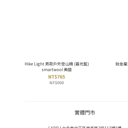
Hike Light 男款戶外登山襪 (暮光藍)
鈦金屬酒
smartwool 美國
NT$765
NT$900
實體門市
| ADD |
台北市中正區南昌路2段112號1樓