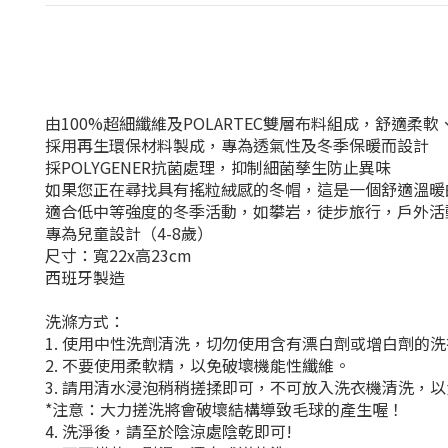
由100%超細纖維及POLARTEC雙層布料組成，舒適柔
採用再生環保材料製成，專為透氣性及冬季保暖而設計
採POLYGENER抗菌處理，抑制細菌孳生防止異味
如果您正在尋找具有搖粒絨感的冬帽，這是一個舒適溫暖
適合低中等強度的冬季活動，如攀岩，徒步旅行，戶外活
專為兒童設計（4-8歲）
尺寸：寬22x高23cm
西班牙製造
洗滌方式：
1. 使用中性洗劑清洗，切勿使用含有漂白劑或增白劑的
2. 不要使用柔軟精，以免破壞機能性纖維。
3. 請用清水浸泡稍稍搓揉即可，不可放入洗衣機清洗，
*注意：大力搓洗將會破壞結構導致毛球的產生喔！
4. 洗淨後，請至於陰涼處陰乾即可!