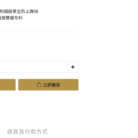
理抑制細菌孳生防止異味 
細纖維雙層布料
立即購買
送貨及付款方式