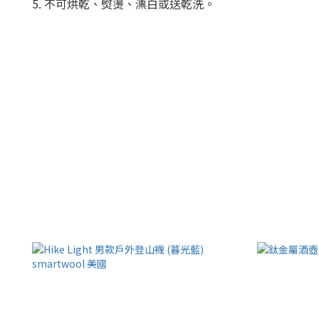
5. 不可烘乾、熨燙、漂白或送乾洗。