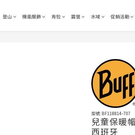
登山
機能服飾
背包
露營
水域
促銷活動
型號: BF118814-707
兒童保暖帽
西班牙