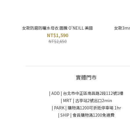
女款防磨防曬水母衣 圖騰 O'NEILL 美國
女款3mm
NT$1,590
NT$2,650
實體門市
| ADD |
台北市中正區南昌路2段112號1樓
| MRT | 古亭站2號出口2min
| PARK |
購物滿1200可折抵停車場 1hr
| SHIP | 會員購物滿1200免運費