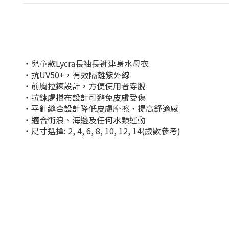
‧兒童款Lycra長袖長褲連身水母衣
‧抗UV50+，有效隔離紫外線
‧前胸拉鍊設計，方便使用者穿脫
‧拉鍊處擋布設計可避免皮膚受傷
‧平針縫合設計降低皮膚摩擦，提高舒適感
‧適合衝浪、海邊及任何水類運動
‧尺寸選擇: 2, 4, 6, 8, 10, 12, 14(歲數參考)