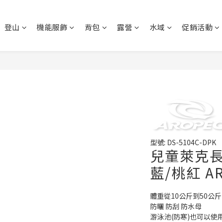
登山
機能服飾
背包
露營
水域
促銷活動
型號: DS-5104C-DPK
兒童萊克長
藍/桃紅 A
體重從10公斤到50公
防曬 防刮 防水母
游泳池(防寒)也可以使用