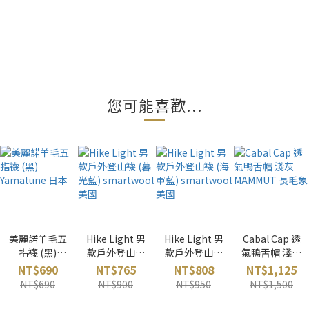
您可能喜歡...
美麗諾羊毛五
Hike Light 男
Hike Light 男
Cabal Cap 透
指襪 (黑)
款戶外登山襪
款戶外登山襪
氣鴨舌帽 淺灰
Yamatune 日
(暮光藍)
(海軍藍)
MAMMUT 長
NT$690
NT$765
NT$808
NT$1,125
本
smartwool
smartwool
毛象
NT$690
NT$900
NT$950
NT$1,500
美國
美國