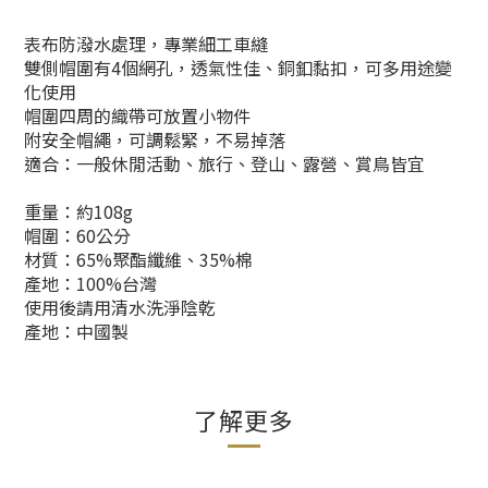
表布防潑水處理，專業細工車縫
雙側帽圍有4個網孔，透氣性佳、銅釦黏扣，可多用途變
化使用
帽圍四周的織帶可放置小物件
附安全帽繩，可調鬆緊，不易掉落
適合：一般休閒活動、旅行、登山、露營、賞鳥皆宜
重量：約108g
帽圍：60公分
材質：65%聚酯纖維、35%棉
產地：100%台灣
使用後請用清水洗淨陰乾
產地：中國製
了解更多