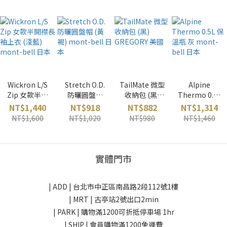
Wickron L/S
Stretch O.D.
TailMate 微型
Alpine
Zip 女款半開
防曬圓盤帽
收納包 (黑)
Thermo 0.5L
襟長袖上衣
(黃褐) mont-
GREGORY 美
保溫瓶 灰
NT$1,440
NT$918
NT$882
NT$1,314
(淺藍) mont-
bell 日本
國
mont-bell 日
NT$1,600
NT$1,020
NT$980
NT$1,460
bell 日本
本
實體門市
| ADD |
台北市中正區南昌路2段112號1樓
| MRT | 古亭站2號出口2min
| PARK |
購物滿1200可折抵停車場 1hr
| SHIP | 會員購物滿1200免運費