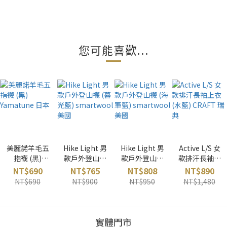
您可能喜歡...
美麗諾羊毛五
Hike Light 男
Hike Light 男
Active L/S 女
指襪 (黑)
款戶外登山襪
款戶外登山襪
款排汗長袖上
Yamatune 日
(暮光藍)
(海軍藍)
衣 (水藍)
NT$690
NT$765
NT$808
NT$890
本
smartwool
smartwool
CRAFT 瑞典
NT$690
NT$900
NT$950
NT$1,480
美國
美國
實體門市