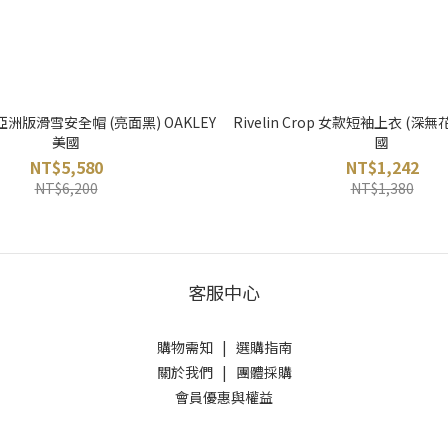
S 亞洲版滑雪安全帽 (亮面黑) OAKLEY
Rivelin Crop 女款短袖上衣 (深無
美國
國
NT$5,580
NT$1,242
NT$6,200
NT$1,380
客服中心
購物需知
|
選購指南
關於我們
|
團體採購
會員優惠與權益