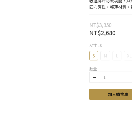
吸溼排汗防蚊功能，戶
四向彈性，輕薄材質，
NT$3,350
NT$2,680
尺寸
: S
S
M
L
XL
數量
加入購物車