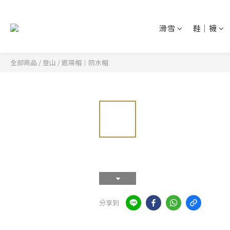
滑雪
鞋│襪
全部商品
/
登山
/
遮陽帽│防水帽
分享到