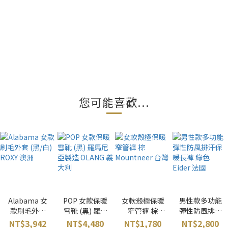
您可能喜歡...
Alabama 女
POP 女款保暖
女軟殼極保暖
男性款多功能
款刷毛外套
雪靴 (黑) 羅馬
窄管褲 棕
彈性防風排汗
(黑/白) ROXY
尼亞製造
Mountneer
保暖長褲 綠色
NT$3,942
NT$4,480
NT$1,780
NT$2,800