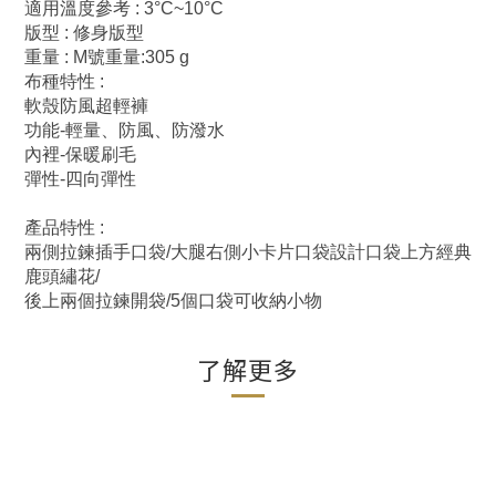
適用溫度參考 : 3°C~10°C
版型 : 修身版型
重量 : M號重量:305 g
布種特性 :
軟殼防風超輕褲
功能-輕量、防風、防潑水
內裡-保暖刷毛
彈性-四向彈性
產品特性 :
兩側拉鍊插手口袋/大腿右側小卡片口袋設計口袋上方經典
鹿頭繡花/
後上兩個拉鍊開袋/5個口袋可收納小物
了解更多