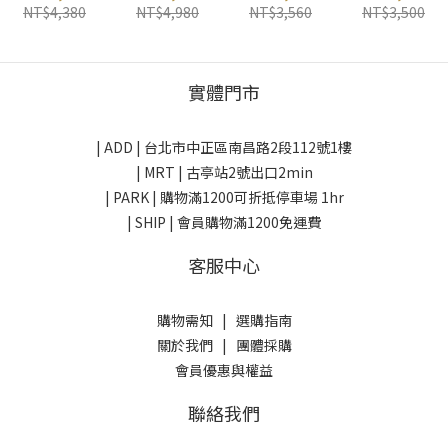
澳洲
OLANG 義大
台灣
Eider 法國
NT$4,380
NT$4,980
NT$3,560
NT$3,500
利
實體門市
| ADD |
台北市中正區南昌路2段112號1樓
| MRT | 古亭站2號出口2min
| PARK |
購物滿1200可折抵停車場 1hr
| SHIP | 會員購物滿1200免運費
客服中心
購物需知
|
選購指南
關於我們
|
團體採購
會員優惠與權益
聯絡我們