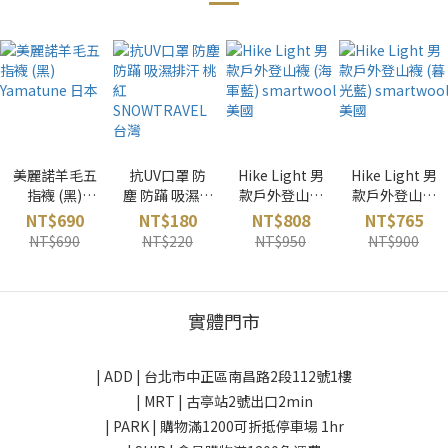
美麗諾羊毛五
抗UV口罩 防
Hike Light 男
Hike Light 男
指襪 (黑)
塵 防蹣 吸濕排
款戶外登山襪
款戶外登山襪
Yamatune 日
汗 桃紅
(海軍藍)
(暮光藍)
NT$690
NT$180
NT$808
NT$765
本
SNOWTRAVE
smartwool
smartwool
NT$690
NT$220
NT$950
NT$900
L 台灣
美國
美國
實體門市
| ADD |
台北市中正區南昌路2段112號1樓
| MRT | 古亭站2號出口2min
| PARK |
購物滿1200可折抵停車場 1hr