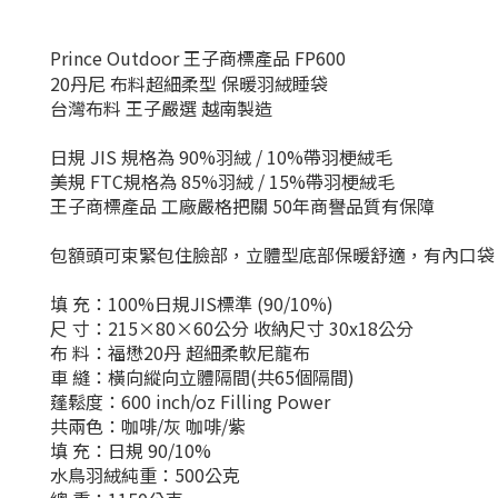
Prince Outdoor 王子商標產品 FP600
20丹尼 布料超細柔型 保暖羽絨睡袋
台灣布料 王子嚴選 越南製造
日規 JIS 規格為 90%羽絨 / 10%帶羽梗絨毛
美規 FTC規格為 85%羽絨 / 15%帶羽梗絨毛
王子商標產品 工廠嚴格把關 50年商譽品質有保障
包額頭可束緊包住臉部，立體型底部保暖舒適，有內口袋，
填 充：100%日規JIS標準 (90/10%)
尺 寸：215×80×60公分 收納尺寸 30x18公分
布 料：福懋20丹 超細柔軟尼龍布
車 縫：橫向縱向立體隔間(共65個隔間)
蓬鬆度：600 inch/oz Filling Power
共兩色：咖啡/灰 咖啡/紫
填 充：日規 90/10%
水鳥羽絨純重：500公克