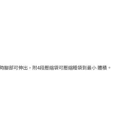
時腳部可伸出，附4段壓縮袋可壓縮睡袋到最小 體積。