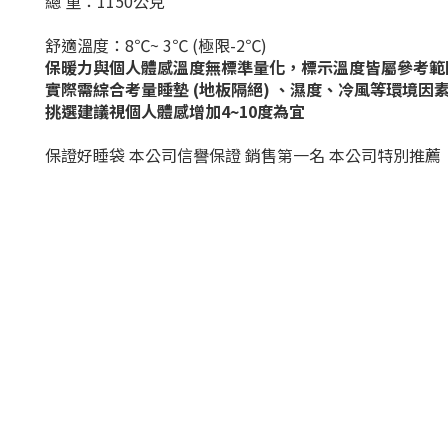
總 重：1150公克
舒適溫度：8℃~ 3℃ (極限-2℃)
保暖力與個人體感溫度無標準量化，標示溫度皆屬參考範
實際需綜合考量睡墊 (地板隔絕) 、濕度、冷風等環境因
挑選建議視個人體感增加4~10度為宜
保證好睡袋 本公司信譽保證 銷售第一名 本公司特別推薦