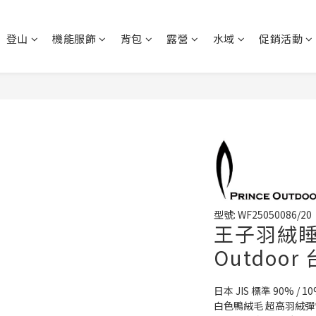
登山
機能服飾
背包
露營
水域
促銷活動
型號: WF25050086/20
王子羽絨睡袋
Outdoor
日本 JIS 標準 90% / 
白色鴨絨毛 超高羽絨彈性度 