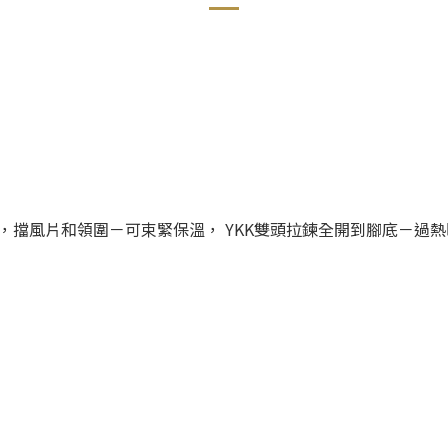
擋風片和領圍－可束緊保溫， YKK雙頭拉鍊全開到腳底－過熱