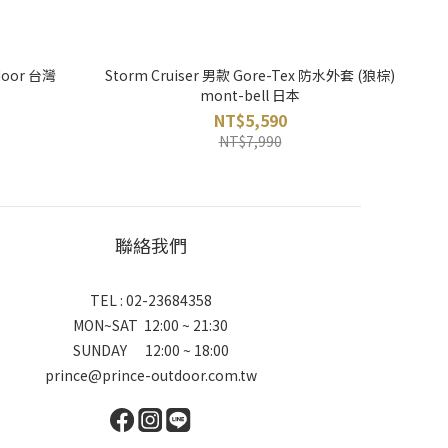
door 台灣
Storm Cruiser 男款 Gore-Tex 防水外套 (狼棕)
mont-bell 日本
NT$5,590
NT$7,990
聯絡我們
TEL : 02-23684358
MON~SAT 12:00 ~ 21:30
SUNDAY 12:00 ~ 18:00
prince@prince-outdoor.com.tw