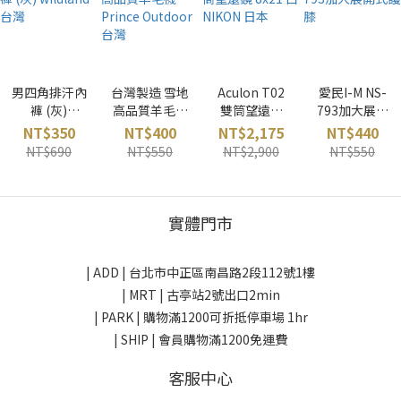
男四角排汗內
台灣製造 雪地
Aculon T02
愛民I-M NS-
褲 (灰)
高品質羊毛襪
雙筒望遠鏡
793加大展開
wildland 台灣
Prince
8x21 白
式護膝
NT$350
NT$400
NT$2,175
NT$440
Outdoor 台灣
NIKON 日本
NT$690
NT$550
NT$2,900
NT$550
實體門市
| ADD |
台北市中正區南昌路2段112號1樓
| MRT | 古亭站2號出口2min
| PARK |
購物滿1200可折抵停車場 1hr
| SHIP | 會員購物滿1200免運費
客服中心