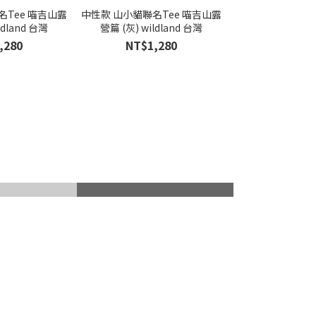
名Tee 喵吉山露
中性款 山小貓聯名Tee 喵吉山露
ldland 台灣
營篇 (灰) wildland 台灣
,280
NT$1,280
山杖
滑雪護具