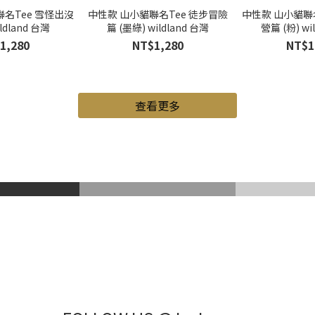
名Tee 雪怪出沒
中性款 山小貓聯名Tee 徒步冒險
中性款 山小貓聯
ildland 台灣
篇 (墨綠) wildland 台灣
營篇 (粉) wi
1,280
NT$1,280
NT$1
查看更多
山鞋
Gore-Tex
登