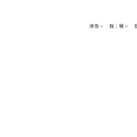
滑雪
鞋│襪