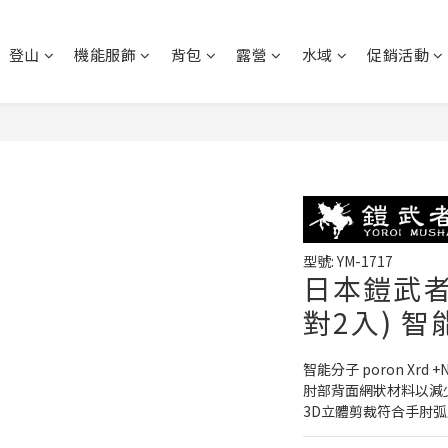
登山
機能服飾
背包
露營
水域
促銷活動
型號: YM-1717
日本鎧武者 
對2入) 
智能分子 poron Xrd
肘部背面網狀材料以減
3D立體剪裁符合手肘