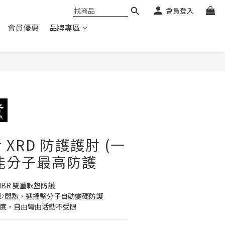
會員登入
會員優惠
品牌專區
XRD 防護護肘 (一
智能分子最高防護
 +NBR 雙重軟墊防護
少悶熱，遇撞擊分子自動變硬防護
弧度，自由彎曲活動不受限