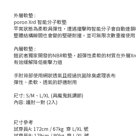
外層軟墊 :
poron Xrd 智能分子軟墊
平常狀態為柔軟具彈性，遭遇撞擊時智能分子會自動連鎖
整體結構瞬間也會變的堅硬耐撞，並可無限次數重複使用
內層軟墊 :
鎧武者獨家開發的NBR軟墊，超彈性柔軟的材質在外層Xr
有效緩解降低衝擊力道
手肘背部使用網狀透氣且經過抗菌除臭處理表布
彈性、柔軟、透氣的舒適耐用
尺寸: S/M、L/XL (具魔鬼氈調節)
內容: 護肘一對 (2入)
尺寸參考
試穿員A: 172cm / 67kg 穿 L/XL 號
試穿員B: 179cm / 80kg 穿 L/XL 號