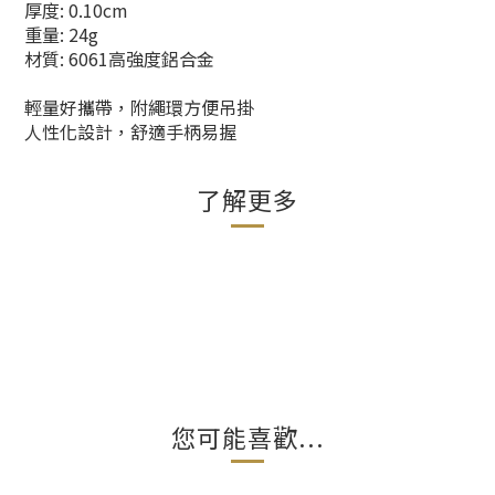
厚度: 0.10cm
重量: 24g
材質: 6061高強度鋁合金
輕量好攜帶，附繩環方便吊掛
人性化設計，舒適手柄易握
了解更多
您可能喜歡...