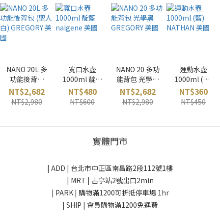
NANO 20L 多
寬口水壺
NANO 20 多功
運動水壺
功能後背包
1000ml 靛藍
能背包 光學黑
1000ml (藍)
(聖人白)
nalgene 美國
GREGORY 美
NATHAN 美國
NT$2,682
NT$480
NT$2,682
NT$360
GREGORY 美
國
NT$2,980
NT$600
NT$2,980
NT$450
國
實體門市
| ADD |
台北市中正區南昌路2段112號1樓
| MRT | 古亭站2號出口2min
| PARK |
購物滿1200可折抵停車場 1hr
| SHIP | 會員購物滿1200免運費