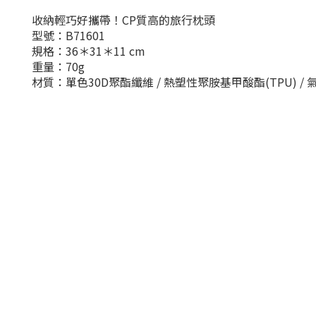
收納輕巧好攜帶！CP質高的旅行枕頭
型號：B71601
規格：36＊31＊11 cm
重量：70g
材質：單色30D聚酯纖維 / 熱塑性聚胺基甲酸酯(TPU) / 氣嘴