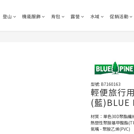
登山
機能服飾
背包
露營
水域
促銷活動
型號: B7160163
輕便旅行
(藍)BLUE
材質：單色30D聚酯纖維
熱塑性聚胺基甲酸酯(TP
氣嘴 - 聚胺乙烯(PVC)