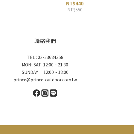
NT$440
NT$550
聯絡我們
TEL : 02-23684358
MON~SAT 12:00 ~ 21:30
SUNDAY 12:00 ~ 18:00
prince@prince-outdoor.com.tw