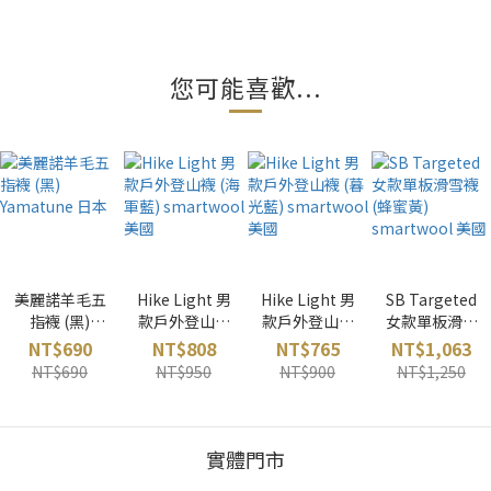
您可能喜歡...
美麗諾羊毛五
Hike Light 男
Hike Light 男
SB Targeted
指襪 (黑)
款戶外登山襪
款戶外登山襪
女款單板滑雪
Yamatune 日
(海軍藍)
(暮光藍)
襪 (蜂蜜黃)
NT$690
NT$808
NT$765
NT$1,063
本
smartwool
smartwool
smartwool
NT$690
NT$950
NT$900
NT$1,250
美國
美國
美國
實體門市