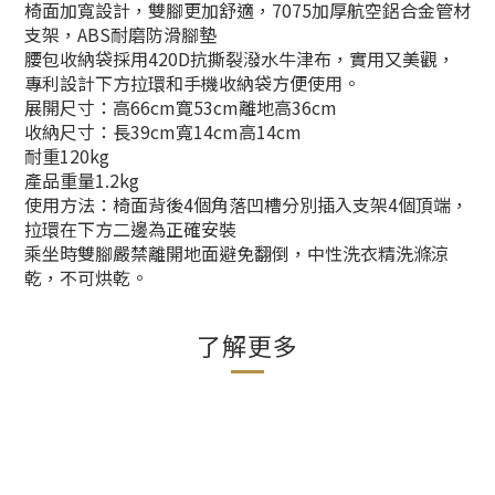
椅面加寬設計，雙腳更加舒適，7075加厚航空鋁合金管材
支架，ABS耐磨防滑腳墊
腰包收納袋採用420D抗撕裂潑水牛津布，實用又美觀，
專利設計下方拉環和手機收納袋方便使用。
展開尺寸：高66cm寛53cm離地高36cm
收納尺寸：長39cm寬14cm高14cm
耐重120kg
產品重量1.2kg
使用方法：椅面背後4個角落凹槽分別插入支架4個頂端，
拉環在下方二邊為正確安裝
乘坐時雙腳嚴禁離開地面避免翻倒，中性洗衣精洗滌涼
乾，不可烘乾。
了解更多