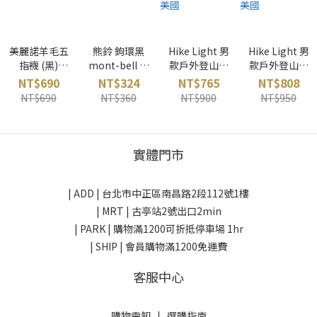
美麗諾羊毛五
熊鈴 鉤環黑
Hike Light 男
Hike Light 男
指襪 (黑)
mont-bell 日
款戶外登山襪
款戶外登山襪
Yamatune 日
本
(暮光藍)
(海軍藍)
NT$690
NT$324
NT$765
NT$808
本
smartwool
smartwool
NT$690
NT$360
NT$900
NT$950
美國
美國
實體門市
| ADD |
台北市中正區南昌路2段112號1樓
| MRT | 古亭站2號出口2min
| PARK |
購物滿1200可折抵停車場 1hr
| SHIP | 會員購物滿1200免運費
客服中心
購物需知
|
選購指南