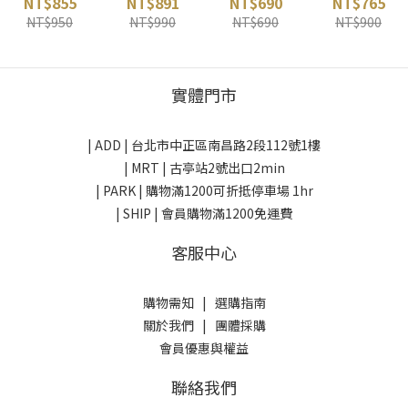
NT$855
NT$891
NT$690
NT$765
本
mont-bell 日
本
smartwool
NT$950
NT$990
NT$690
NT$900
本
美國
實體門市
| ADD |
台北市中正區南昌路2段112號1樓
| MRT | 古亭站2號出口2min
| PARK |
購物滿1200可折抵停車場 1hr
| SHIP | 會員購物滿1200免運費
客服中心
購物需知
|
選購指南
關於我們
|
團體採購
會員優惠與權益
聯絡我們