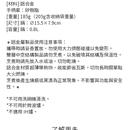
[材料]:鋁合金
手柄套：矽樹脂
[重量] 185g（205g含收納袋重量）
[尺寸] 鍋：∅15.5×7.9cm
[容量] 鍋：0.8L
🔸鋁金屬製品使用注意事項：
攜帶時請妥善置放，勿使用大力擠壓碰撞以免變形。
雙層中空結構製品請勿烹煮，以免破壞其結構及保溫性。
烹煮時請先放入水或油，切勿乾燒。
鋁合金材質超薄導熱快，故能節省瓦斯。切勿長時間單點
大火燃燒。
烹煮後產生燒痕或黑漬為正常現象，不影響其功能與安全
性。🔸
*不可用洗碗機清洗。
*不可用於微波爐。
*不適用 IH爐。
了解更多