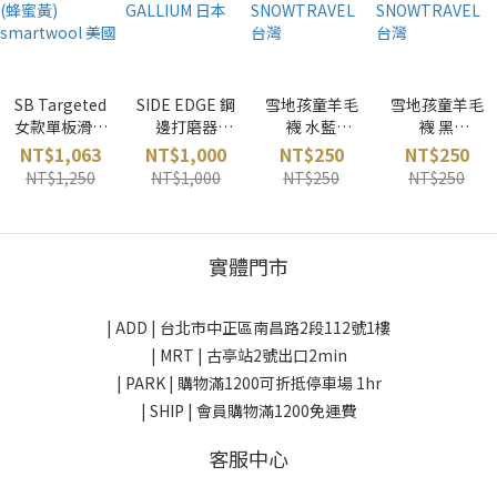
SB Targeted
SIDE EDGE 鋼
雪地孩童羊毛
雪地孩童羊毛
女款單板滑雪
邊打磨器
襪 水藍
襪 黑
襪 (蜂蜜黃)
GALLIUM 日
SNOWTRAVE
SNOWTRAVE
NT$1,063
NT$1,000
NT$250
NT$250
smartwool
本
L 台灣
L 台灣
NT$1,250
NT$1,000
NT$250
NT$250
美國
實體門市
| ADD |
台北市中正區南昌路2段112號1樓
| MRT | 古亭站2號出口2min
| PARK |
購物滿1200可折抵停車場 1hr
| SHIP | 會員購物滿1200免運費
客服中心