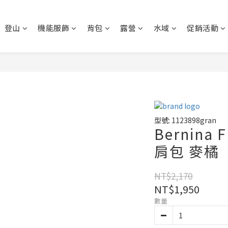
登山
機能服飾
背包
露營
水域
促銷活動
型號: 1123898gran
Bernina 
肩包 麥橘
NT$2,170
NT$1,950
數量