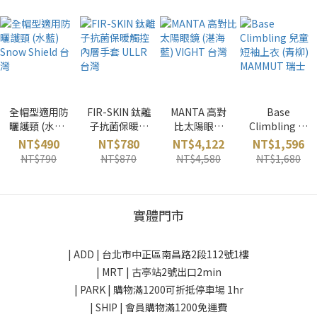
全帽型適用防
FIR-SKIN 鈦離
MANTA 高對
Base
曬護頸 (水藍)
子抗菌保暖觸
比太陽眼鏡
Climbling 兒
Snow Shield
控內層手套
(湛海藍)
童短袖上衣
NT$490
NT$780
NT$4,122
NT$1,596
台灣
ULLR 台灣
VIGHT 台灣
(青柳)
NT$790
NT$870
NT$4,580
NT$1,680
MAMMUT 瑞
士
實體門市
| ADD |
台北市中正區南昌路2段112號1樓
| MRT | 古亭站2號出口2min
| PARK |
購物滿1200可折抵停車場 1hr
| SHIP | 會員購物滿1200免運費