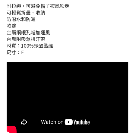
附拉繩，可避免帽子被風吹走
可輕鬆折疊、收納
防潑水和防曬
軟邊
金屬網眼孔增加通風
內部附吸濕排汗帶
材質：100%聚酯纖維
尺寸：F