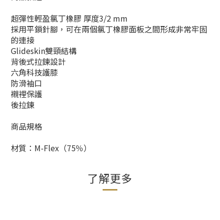
超彈性輕盈氯丁橡膠 厚度3/2 mm
採用平鎖針腳，可在兩個氯丁橡膠面板之間形成非常牢固
的連接
Glideskin雙頸結構
背後式拉鍊設計
六角科技護膝
防滑袖口
襯裡保護
後拉鍊
商品規格
材質：M-Flex（75％）
了解更多