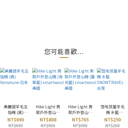
您可能喜歡...
美麗諾羊毛五
Hike Light 男
Hike Light 男
雪地孩童羊毛
指襪 (黑)
款戶外登山襪
款戶外登山襪
襪 水藍
Yamatune 日
(海軍藍)
(暮光藍)
SNOWTRAVE
NT$690
NT$808
NT$765
NT$250
本
smartwool
smartwool
L 台灣
NT$690
NT$950
NT$900
NT$250