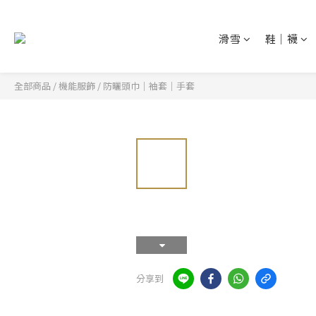
滑雪
鞋│襪
全部商品
/
機能服飾
/
防曬頭巾│袖套│手套
分享到