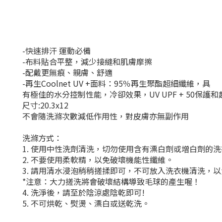
-快速排汗 運動必備
-布料貼合平整，減少接縫和肌膚摩擦
-配戴更無痕、親膚、舒適
-再生Coolnet UV +面料：95％再生聚酯超細纖維，具
有極佳的水分控制性能，冷卻效果，UV UPF + 50保護
尺寸:20.3x12
不會隨洗滌次數減低作用性，對皮膚亦無副作用
洗滌方式：
1. 使用中性洗劑清洗，切勿使用含有漂白劑或增白劑的
2. 不要使用柔軟精，以免破壞機能性纖維。
3. 請用清水浸泡稍稍搓揉即可，不可放入洗衣機清洗，
*注意：大力搓洗將會破壞結構導致毛球的產生喔！
4. 洗淨後，請至於陰涼處陰乾即可!
5. 不可烘乾、熨燙、漂白或送乾洗。