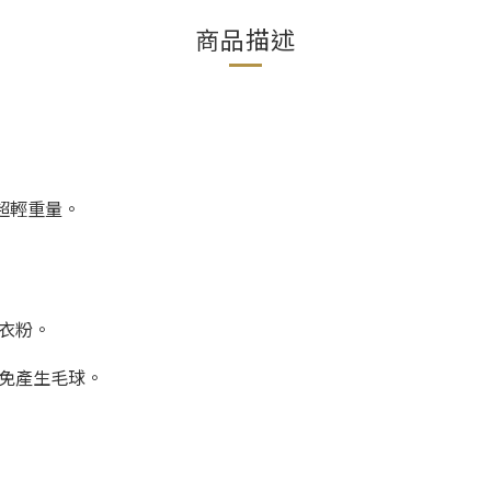
商品描述
和超輕重量。
洗衣粉。
以免產生毛球。