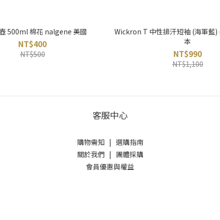
 500ml 棉花 nalgene 美國
Wickron T 中性排汗短袖 (海軍藍) m
本
NT$400
NT$990
NT$500
NT$1,100
客服中心
購物需知
|
選購指南
關於我們
|
團體採購
會員優惠與權益