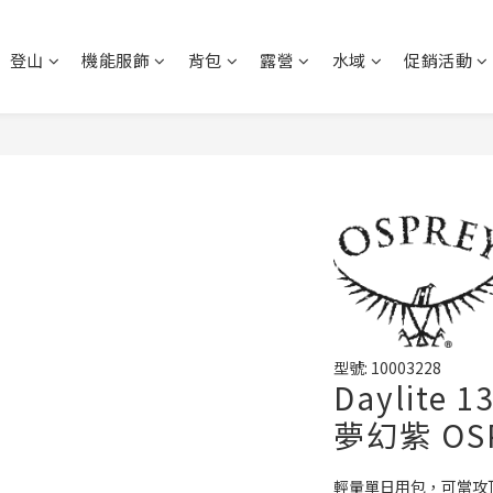
登山
機能服飾
背包
露營
水域
促銷活動
型號: 10003228
Daylite
夢幻紫 OS
輕量單日用包，可當攻