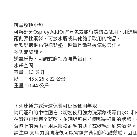
可當攻頂小包
可與部分Osprey AddOn™背包或旅行袋結合使用，用
兩側彈性網袋，可放水瓶或其他隨手取用的物品。
柔軟舒適網布泡棉背墊，輕量且散熱透氣效果佳。
多功能隔間。
透氣肩帶、可調式胸扣及腰帶設計。
水袋空間
容量：13 公升
尺寸：45 x 25 x 22 公分
重量：0.44 公斤
下列建議方式清潔保養可延長使用年限。
請用溫和的中性肥皂〈切勿使用強力洗潔劑或漂白水〉和
在背包已經完全蔭乾，並確認所有拉鍊都是打開的狀態，
背包上的污垢可用尼龍軟刷毛的刷子或軟毛牙刷來清潔。
請注意:太用力的清洗很可能會傷害背包的保護薄膜，因