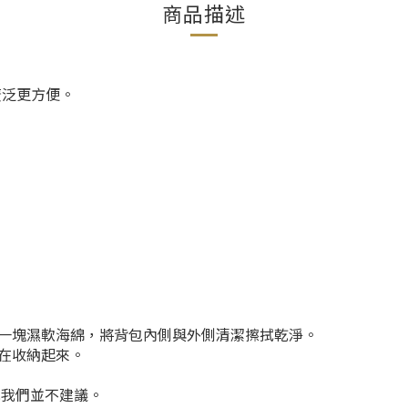
商品描述
途廣泛更方便。
一塊濕軟海綿，將背包內側與外側清潔擦拭乾淨。
在收納起來。
此我們並不建議。