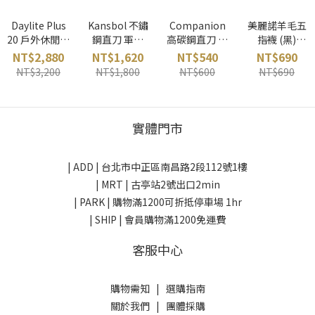
Daylite Plus
Kansbol 不鏽
Companion
美麗諾羊毛五
20 戶外休閒日
鋼直刀 軍綠
高碳鋼直刀 軍
指襪 (黑)
背包 (神秘白)
MORAKNIV 瑞
綠 Morakniv
Yamatune 日
NT$2,880
NT$1,620
NT$540
NT$690
OSPREY 美國
典
瑞典
本
NT$3,200
NT$1,800
NT$600
NT$690
實體門市
| ADD |
台北市中正區南昌路2段112號1樓
| MRT | 古亭站2號出口2min
| PARK |
購物滿1200可折抵停車場 1hr
| SHIP | 會員購物滿1200免運費
客服中心
購物需知
|
選購指南
關於我們
|
團體採購