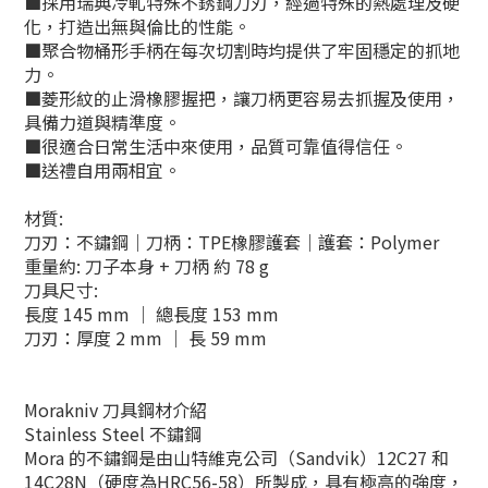
​■採用瑞典冷軋特殊不銹鋼刀刃，經過特殊的熱處理及硬
化，打造出無與倫比的性能。
​■聚合物桶形手柄在每次切割時均提供了牢固穩定的抓地
力。
​■菱形紋的止滑橡膠握把，讓刀柄更容易去抓握及使用，
具備力道與精準度。
​■很適合日常生活中來使用，品質可靠值得信任。
​■送禮自用兩相宜。
材質:
刀刃：不鏽鋼｜刀柄：TPE橡膠護套｜護套：Polymer
重量約: 刀子本身 + 刀柄 約 78 g
刀具尺寸:
長度 145 mm ｜ 總長度 153 mm
刀刃：厚度 2 mm ｜ 長 59 mm
Morakniv 刀具鋼材介紹
Stainless Steel 不鏽鋼
Mora 的不鏽鋼是由山特維克公司（Sandvik）12C27 和
14C28N（硬度為HRC56-58）所製成，具有極高的強度，