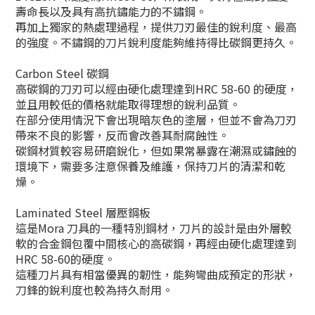
壽命長以及具有高抗鏽能力的不鏽鋼。
再加上獨家的熱處理過程，提供刀刃最佳的銳利度、最高
的強度。不鏽鋼的刀片銳利度能夠維持得比碳鋼更持久。
Carbon Steel 碳鋼
高碳鋼的刀刃可以經由硬化處理達到HRC 58-60 的硬度，
並且用較低的價格就能取得理想的銳利品質。
在部分使用情況下會出現暗灰色的塗層，但並不會為刀刃
帶來不良的影響，反而會改善其耐腐蝕性。
碳鋼材質較容易研磨銳化，但如果常暴露在潮濕或鏽蝕的
環境下，需要多注意保養及維護，保持刀片的清潔和乾
燥。
Laminated Steel 層壓鋼板
這是Mora 刀具的一種特別鋼材，刀片的設計是由外層較
軟的合金鋼包覆中間核心的高碳鋼，再經由硬化處理達到
HRC 58-60的硬度。
這種刀片具有相當優異的韌性，能夠彎曲成預定的形狀，
刀鋒的銳利度也較為持久耐用。