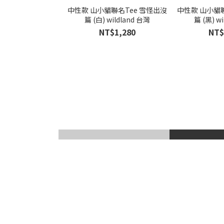
中性款 山小貓聯名Tee 雪怪出沒
中性款 山小貓聯
篇 (白) wildland 台灣
篇 (黑) w
NT$1,280
NT$
滑雪風鏡
登