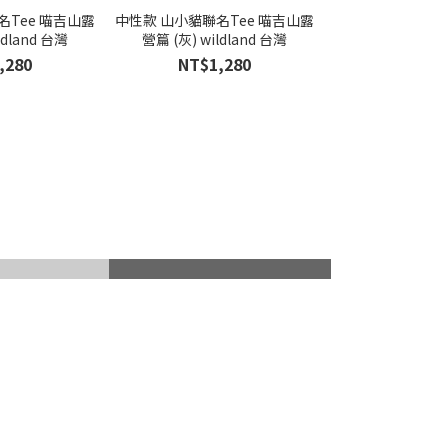
名Tee 喵吉山露
中性款 山小貓聯名Tee 喵吉山露
ldland 台灣
營篇 (灰) wildland 台灣
,280
NT$1,280
山杖
滑雪護具