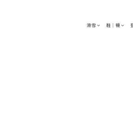
滑雪
鞋│襪