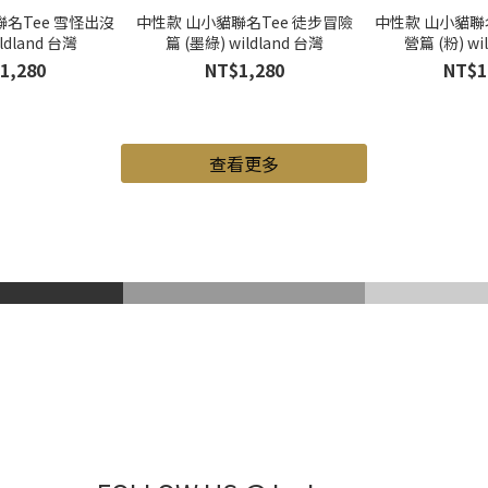
名Tee 雪怪出沒
中性款 山小貓聯名Tee 徒步冒險
中性款 山小貓聯
ildland 台灣
篇 (墨綠) wildland 台灣
營篇 (粉) wi
1,280
NT$1,280
NT$1
查看更多
山鞋
Gore-Tex
登