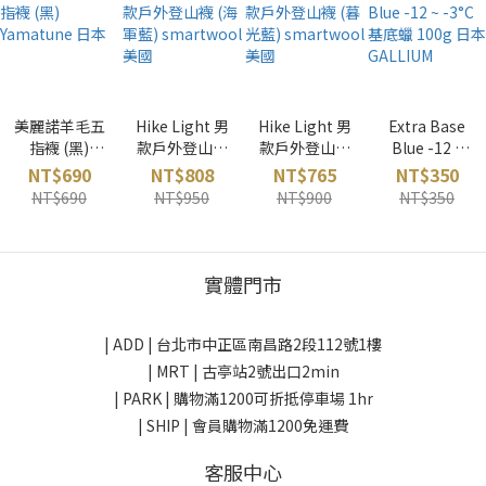
美麗諾羊毛五
Hike Light 男
Hike Light 男
Extra Base
指襪 (黑)
款戶外登山襪
款戶外登山襪
Blue -12 ~
Yamatune 日
(海軍藍)
(暮光藍)
-3°C 基底蠟
NT$690
NT$808
NT$765
NT$350
本
smartwool
smartwool
100g 日本
NT$690
NT$950
NT$900
NT$350
美國
美國
GALLIUM
實體門市
| ADD |
台北市中正區南昌路2段112號1樓
| MRT | 古亭站2號出口2min
| PARK |
購物滿1200可折抵停車場 1hr
| SHIP | 會員購物滿1200免運費
客服中心