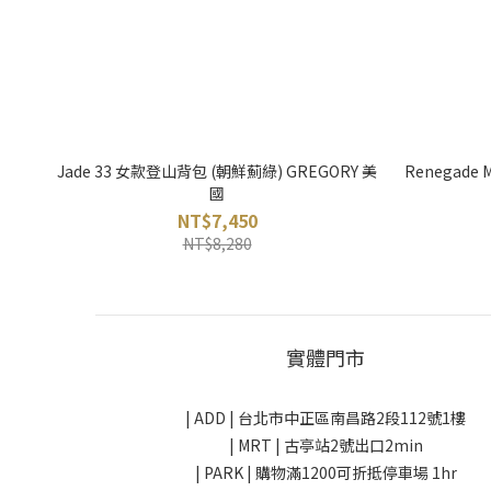
Jade 33 女款登山背包 (朝鮮薊綠) GREGORY 美
Renegade
國
NT$7,450
NT$8,280
實體門市
| ADD |
台北市中正區南昌路2段112號1樓
| MRT | 古亭站2號出口2min
| PARK |
購物滿1200可折抵停車場 1hr