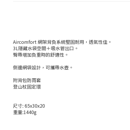
Aircomfort 網架背負系統堅固耐用，透氣性佳
。
3L隱藏水袋空間＋吸水管出口。
臀帶增加負重時的舒適性。
側邊網袋設計，可攜帶水壺。
附背包防雨套
登山杖固定環
尺寸: 65x30x20
重量:1440g