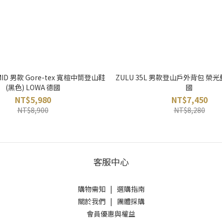
 MID 男款 Gore-tex 寬楦中筒登山鞋
ZULU 35L 男款登山戶外背包 榮光藍 
(黑色) LOWA 德國
國
NT$5,980
NT$7,450
NT$8,900
NT$8,280
客服中心
購物需知
|
選購指南
關於我們
|
團體採購
會員優惠與權益