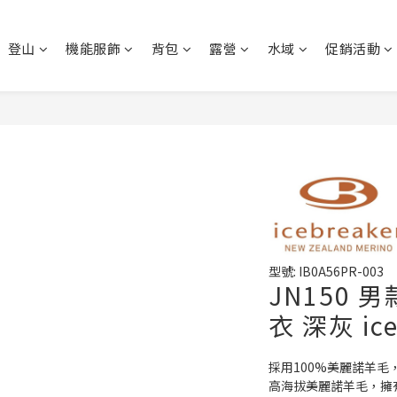
登山
機能服飾
背包
露營
水域
促銷活動
型號: IB0A56PR-003
JN150
衣 深灰 ic
採用100%美麗諾羊毛
高海拔美麗諾羊毛，擁