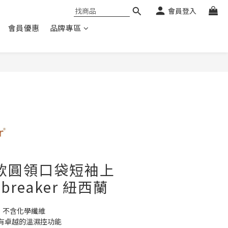
會員登入
會員優惠
品牌專區
 男款圓領口袋短袖上
ebreaker 紐西蘭
，不含化學纖維
有卓越的溫濕控功能