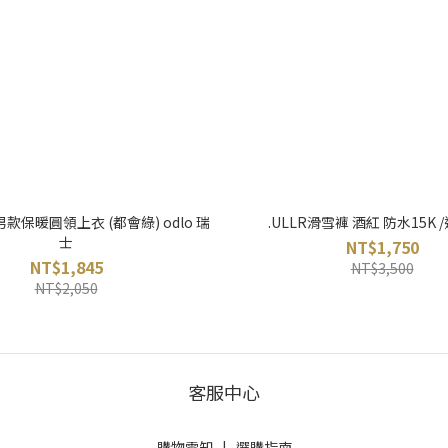
 男款保暖圓領上衣 (都會綠) odlo 瑞
.ULLR滑雪褲 酒紅 防水15K 
士
NT$1,750
NT$1,845
NT$3,500
NT$2,050
客服中心
購物需知
|
選購指南