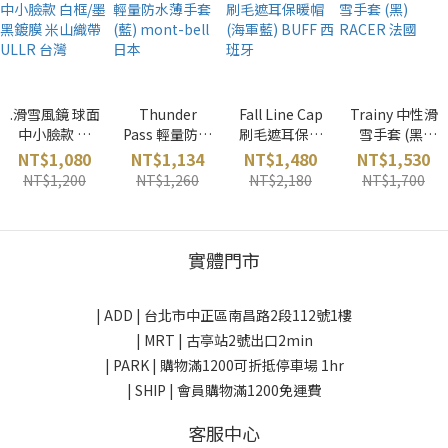
.滑雪風鏡 球面
Thunder
Fall Line Cap
Trainy 中性滑
中小臉款 白
Pass 輕量防水
刷毛遮耳保暖
雪手套 (黑)
框/墨黑鍍膜
薄手套 (藍)
帽 (海軍藍)
RACER 法國
NT$1,080
NT$1,134
NT$1,480
NT$1,530
米山織帶
mont-bell 日
BUFF 西班牙
NT$1,200
NT$1,260
NT$2,180
NT$1,700
ULLR 台灣
本
實體門市
| ADD |
台北市中正區南昌路2段112號1樓
| MRT | 古亭站2號出口2min
| PARK |
購物滿1200可折抵停車場 1hr
| SHIP | 會員購物滿1200免運費
客服中心