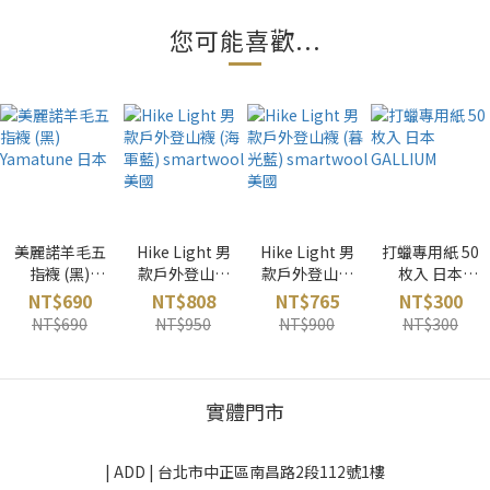
您可能喜歡...
美麗諾羊毛五
Hike Light 男
Hike Light 男
打蠟專用紙 50
指襪 (黑)
款戶外登山襪
款戶外登山襪
枚入 日本
Yamatune 日
(海軍藍)
(暮光藍)
GALLIUM
NT$690
NT$808
NT$765
NT$300
本
smartwool
smartwool
NT$690
NT$950
NT$900
NT$300
美國
美國
實體門市
| ADD |
台北市中正區南昌路2段112號1樓