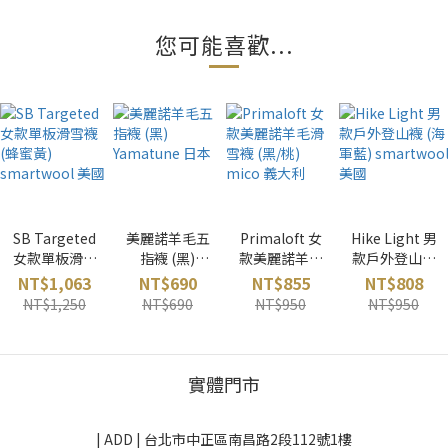
您可能喜歡...
SB Targeted
美麗諾羊毛五
Primaloft 女
Hike Light 男
女款單板滑雪
指襪 (黑)
款美麗諾羊毛
款戶外登山襪
襪 (蜂蜜黃)
Yamatune 日
滑雪襪 (黑/桃)
(海軍藍)
NT$1,063
NT$690
NT$855
NT$808
smartwool
本
mico 義大利
smartwool
NT$1,250
NT$690
NT$950
NT$950
美國
美國
實體門市
| ADD |
台北市中正區南昌路2段112號1樓