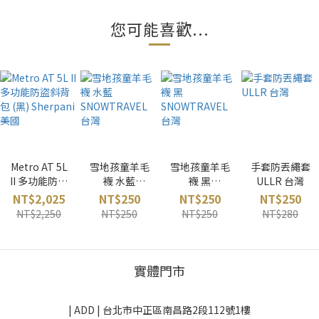
您可能喜歡...
Metro AT 5L
雪地孩童羊毛
雪地孩童羊毛
手套防丟繩套
II 多功能防盜
襪 水藍
襪 黑
ULLR 台灣
斜背包 (黑)
SNOWTRAVE
SNOWTRAVE
NT$2,025
NT$250
NT$250
NT$250
Sherpani 美
L 台灣
L 台灣
NT$2,250
NT$250
NT$250
NT$280
國
實體門市
| ADD |
台北市中正區南昌路2段112號1樓