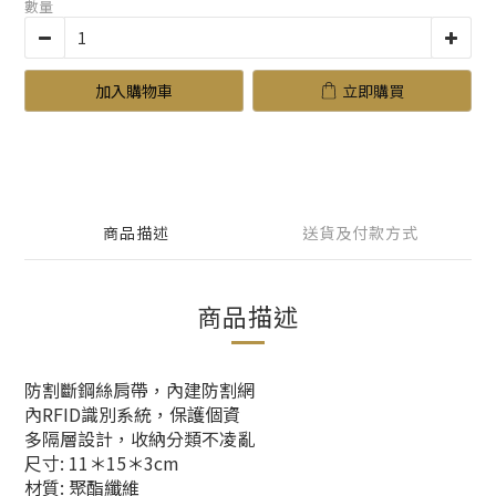
數量
加入購物車
立即購買
商品描述
送貨及付款方式
商品描述
防割斷鋼絲肩帶，內建防割網
內RFID識別系統，保護個資
多隔層設計，收納分類不凌亂
尺寸: 11＊15＊3cm
材質: 聚酯纖維