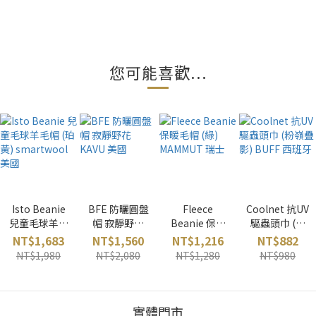
您可能喜歡...
Isto Beanie
BFE 防曬圓盤
Fleece
Coolnet 抗UV
兒童毛球羊毛
帽 寂靜野花
Beanie 保暖
驅蟲頭巾 (粉
帽 (珀黃)
KAVU 美國
毛帽 (綠)
嶺疊影) BUFF
NT$1,683
NT$1,560
NT$1,216
NT$882
smartwool
MAMMUT 瑞
西班牙
NT$1,980
NT$2,080
NT$1,280
NT$980
美國
士
實體門市