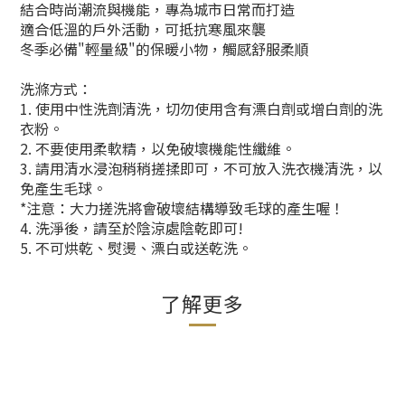
結合時尚潮流與機能，專為城市日常而打造
適合低溫的戶外活動，可抵抗寒風來襲
冬季必備"輕量級"的保暖小物，觸感舒服柔順
洗滌方式：
1. 使用中性洗劑清洗，切勿使用含有漂白劑或增白劑的洗
衣粉。
2. 不要使用柔軟精，以免破壞機能性纖維。
3. 請用清水浸泡稍稍搓揉即可，不可放入洗衣機清洗，以
免產生毛球。
*注意：大力搓洗將會破壞結構導致毛球的產生喔！
4. 洗淨後，請至於陰涼處陰乾即可!
5. 不可烘乾、熨燙、漂白或送乾洗。
了解更多