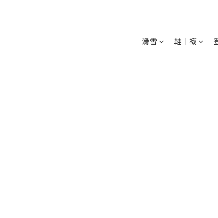
滑雪
鞋│襪