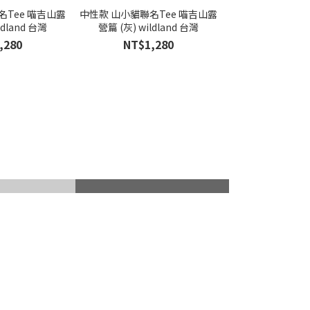
名Tee 喵吉山露
中性款 山小貓聯名Tee 喵吉山露
ldland 台灣
營篇 (灰) wildland 台灣
,280
NT$1,280
山杖
滑雪護具