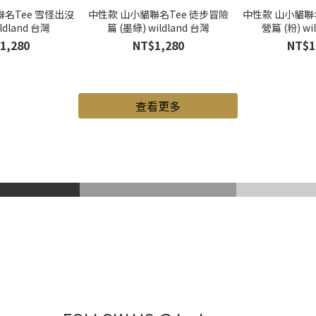
名Tee 雪怪出沒
中性款 山小貓聯名Tee 徒步冒險
中性款 山小貓聯
ildland 台灣
篇 (墨綠) wildland 台灣
營篇 (粉) wi
1,280
NT$1,280
NT$1
查看更多
山鞋
Gore-Tex
登