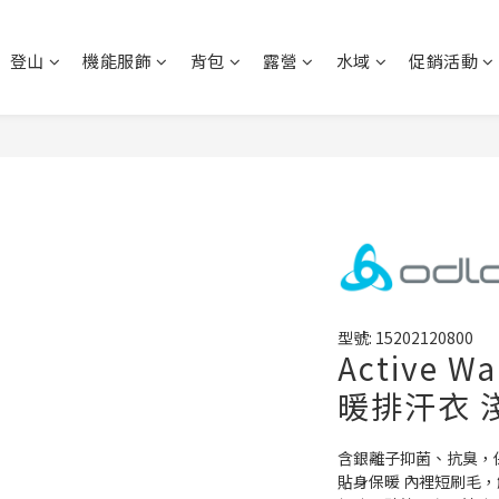
登山
機能服飾
背包
露營
水域
促銷活動
型號: 15202120800
Active 
暖排汗衣 淺
含銀離子抑菌、抗臭，
貼身保暖 內裡短刷毛