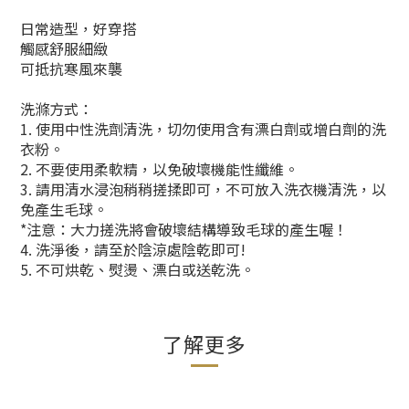
日常造型，好穿搭
觸感舒服細緻
可抵抗寒風來襲
洗滌方式：
1. 使用中性洗劑清洗，切勿使用含有漂白劑或增白劑的洗
衣粉。
2. 不要使用柔軟精，以免破壞機能性纖維。
3. 請用清水浸泡稍稍搓揉即可，不可放入洗衣機清洗，以
免產生毛球。
*注意：大力搓洗將會破壞結構導致毛球的產生喔！
4. 洗淨後，請至於陰涼處陰乾即可!
5. 不可烘乾、熨燙、漂白或送乾洗。
了解更多