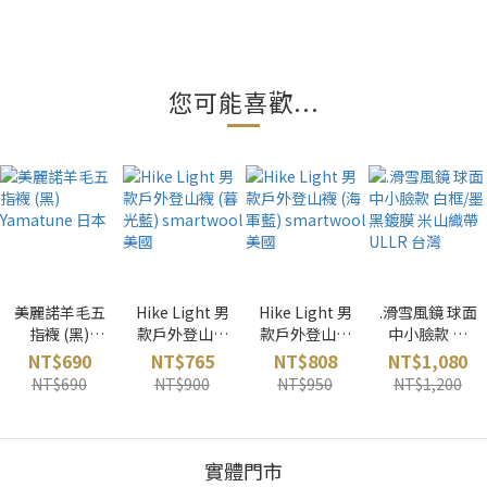
您可能喜歡...
美麗諾羊毛五
Hike Light 男
Hike Light 男
.滑雪風鏡 球面
指襪 (黑)
款戶外登山襪
款戶外登山襪
中小臉款 白
Yamatune 日
(暮光藍)
(海軍藍)
框/墨黑鍍膜
NT$690
NT$765
NT$808
NT$1,080
本
smartwool
smartwool
米山織帶
NT$690
NT$900
NT$950
NT$1,200
美國
美國
ULLR 台灣
實體門市