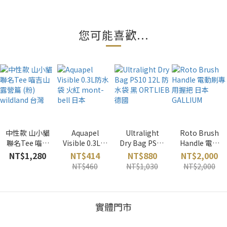
您可能喜歡...
中性款 山小貓
Aquapel
Ultralight
Roto Brush
聯名Tee 喵吉
Visible 0.3L防
Dry Bag PS10
Handle 電動
山露營篇 (粉)
水袋 火紅
12L 防水袋 黑
刷專用握把 日
NT$1,280
NT$414
NT$880
NT$2,000
wildland 台灣
mont-bell 日
ORTLIEB 德
本 GALLIUM
NT$460
NT$1,030
NT$2,000
本
國
實體門市