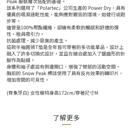
Peak 服裝層次搭配的基礎。
該系列選用了「Polartec」公司生產的 Power Dry，具有
優異的吸濕速乾性能，能夠應對艱苦的環境，如健行或跑
步等。
儘管是100%聚酯纖維，卻擁有柔軟的觸感和舒適的彈
性，極具吸引力。
抗菌處理，減少惡臭的產生。
這款半袖圓領T恤是全年皆可穿著的多功能單品，設計上
融入了許多切換式設計，並且在縫合處加入了鋸齒形的針
腳作為點綴。
身體和袖子處設有側邊開口，增強了臂部的活動空間。
胸前的 Snow Peak 標誌使用了具有反光效果的轉印片，
增加夜間的可見性。
(穿象牙白) 女性模特身高172cm/穿著尺寸M
了解更多