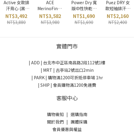
Active 女款排
ACE
Power Dry 寬
Puez DRY 女
汗背心 (黑)
MerinoFine™
版中性快乾短
款短袖排汗衫
icebreaker 紐
女款羊毛短袖
袖 (黑) snow
亮藍 SALEWA
NT$3,492
NT$3,582
NT$1,690
NT$2,160
西蘭
上衣 (淺霧灰)
peak 日本
義大利
NT$3,880
NT$3,980
NT$1,690
NT$2,400
icebreaker 紐
西蘭
實體門市
| ADD |
台北市中正區南昌路2段112號1樓
| MRT | 古亭站2號出口2min
| PARK |
購物滿1200可折抵停車場 1hr
| SHIP | 會員購物滿1200免運費
客服中心
購物需知
|
選購指南
關於我們
|
團體採購
會員優惠與權益