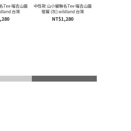
名Tee 喵吉山露
中性款 山小貓聯名Tee 喵吉山露
ldland 台灣
營篇 (灰) wildland 台灣
,280
NT$1,280
山杖
滑雪護具