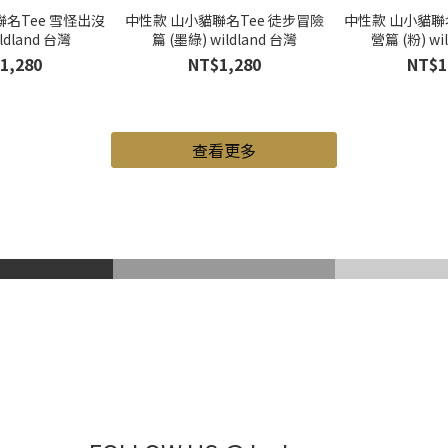
名Tee 雪怪出沒
中性款 山小貓聯名Tee 徒步冒險
中性款 山小貓聯
ildland 台灣
篇 (墨綠) wildland 台灣
營篇 (粉) wi
1,280
NT$1,280
NT$1
查看更多
山鞋
Gore-Tex
登