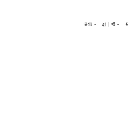
滑雪
鞋│襪