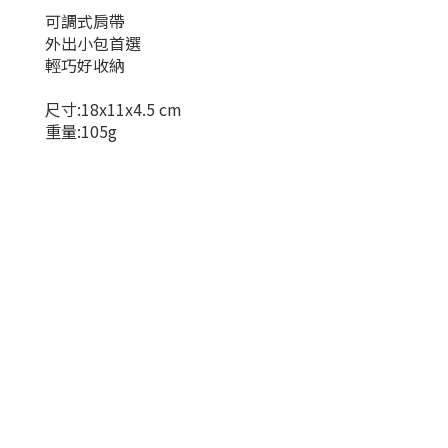
可調式肩帶
外出小包首選
輕巧好收納
尺寸:18x11x4.5 cm
重量:105g