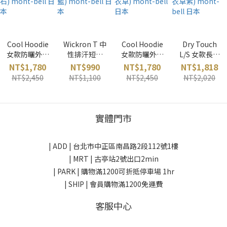
Cool Hoodie
Wickron T 中
Cool Hoodie
Dry Touch
女款防曬外套
性排汗短袖
女款防曬外套
L/S 女款長袖
(松石) mont-
(海軍藍)
(薰衣草)
襯衫 (薰衣草
NT$1,780
NT$990
NT$1,780
NT$1,818
bell 日本
mont-bell 日
mont-bell 日
紫) mont-
NT$2,450
NT$1,100
NT$2,450
NT$2,020
本
本
bell 日本
實體門市
| ADD |
台北市中正區南昌路2段112號1樓
| MRT | 古亭站2號出口2min
| PARK |
購物滿1200可折抵停車場 1hr
| SHIP | 會員購物滿1200免運費
客服中心