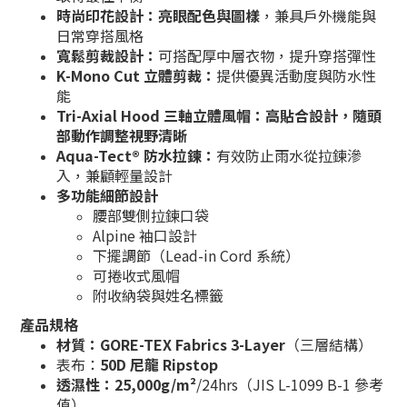
時尚印花設計
：
亮眼配色與圖樣
，兼具戶外機能與
日常穿搭風格
寬鬆剪裁設計
：
可搭配厚中層衣物，提升穿搭彈性
K-Mono Cut 立體剪裁
：
提供優異活動度與防水性
能
Tri-Axial Hood 三軸立體風帽
：
高貼合設計，隨頭
部動作調整視野清晰
Aqua-Tect® 防水拉鍊：
有效防止雨水從拉鍊滲
入，兼顧輕量設計
多功能細節設計
腰部雙側拉鍊口袋
Alpine 袖口設計
下擺調節（Lead-in Cord 系統）
可捲收式風帽
附收納袋與姓名標籤
產品規格
材質：GORE-TEX Fabrics 3-Layer
（三層結構）
表布：
50D 尼龍 Ripstop
透濕性：25,000g/m²
/24hrs（JIS L-1099 B-1 參考
值）