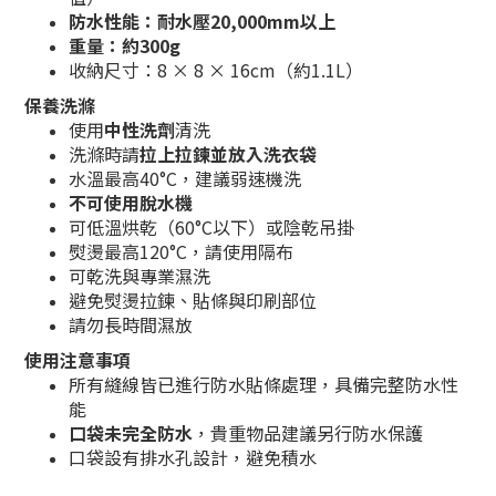
防水性能：耐水壓20,000mm以上
重量：約300g
收納尺寸：8 × 8 × 16cm（約1.1L）
保養洗滌
使用
中性洗劑
清洗
洗滌時請
拉上拉鍊並放入洗衣袋
水溫最高40°C，建議弱速機洗
不可使用脫水機
可低溫烘乾（60°C以下）或陰乾吊掛
熨燙最高120°C，請使用隔布
可乾洗與專業濕洗
避免熨燙拉鍊、貼條與印刷部位
請勿長時間濕放
使用注意事項
所有縫線皆已進行防水貼條處理，具備完整防水性
能
口袋未完全防水
，貴重物品建議另行防水保護
口袋設有排水孔設計，避免積水