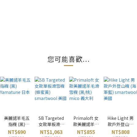
您可能喜歡...
美麗諾羊毛五
SB Targeted
Primaloft 女
Hike Light 男
指襪 (黑)
女款單板滑雪
款美麗諾羊毛
款戶外登山襪
Yamatune 日
襪 (蜂蜜黃)
滑雪襪 (黑/桃)
(海軍藍)
NT$690
NT$1,063
NT$855
NT$808
本
smartwool
mico 義大利
smartwool