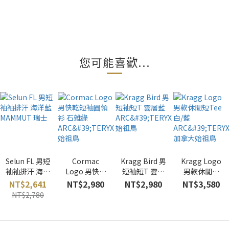
您可能喜歡...
Selun FL 男短
Cormac
Kragg Bird 男
Kragg Logo
袖袖排汗 海洋
Logo 男快乾
短袖短T 雲層
男款休閒短
藍 MAMMUT
短袖圓領衫 石
藍
Tee 白/藍
NT$2,641
NT$2,980
NT$2,980
NT$3,580
瑞士
雜綠
ARC'TERYX
ARC'TERYX
NT$2,780
ARC'TERYX
始祖鳥
加拿大始祖鳥
始祖鳥